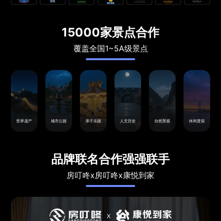
15000家景点合作
覆盖全国1~5A级景点
世界遗产
城市公园
亲子乐园
人文历史
自然景观
休闲度假
品牌联名合作强强联手
房叮咚x房叮咚x康悦到家