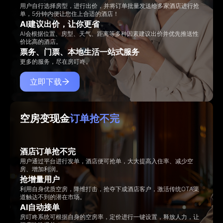
用户自行选择房型，进行出价，并将订单批量发送给多家酒店进行抢
单，5分钟内便让您住上合适的酒店！
AI建议出价，让你更省
AI会根据位置、房型、天气、距离等多种因素建议出价并优先推送性
价比高的酒店。
票务、门票、本地生活一站式服务
更多的服务，尽在房叮咚。
立即下载
空房变现金
订单抢不完
酒店订单抢不完
用户通过平台进行发单，酒店便可抢单，大大提高入住率、减少空
房、增加利润。
抢增量用户
利用自身优质空房，降维打击，抢夺下成酒店客户，激活传统OTA渠
道触达不到的潜在市场。
AI自动接单
房叮咚系统可根据自身的空房率，定价进行一键设置，释放人力，让