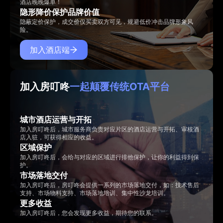
酒店晚晚爆单！
隐形降价保护品牌价值
隐蔽定价保护，成交价仅买卖双方可见，规避低价冲击品牌形象风
险。
加入酒店端
加入房叮咚
一起颠覆传统OTA平台
城市酒店运营与开拓
加入房叮咚后，城市服务商负责对应片区的酒店运营与开拓、审核酒
店入驻，可获得相应的收益。
区域保护
加入房叮咚后，会给与对应的区域进行排他保护，让你的利益得到保
护。
市场落地交付
加入房叮咚后，房叮咚会提供一系列的市场落地交付，如：技术售后
支持、市场物料支持、市场落地培训、集中性沙龙培训。
更多收益
加入房叮咚后，您会发现更多收益，期待您的联系。